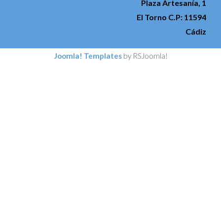
Plaza Artesanía, 1
El Torno C.P: 11594
Cádiz
Joomla! Templates
by RSJoomla!