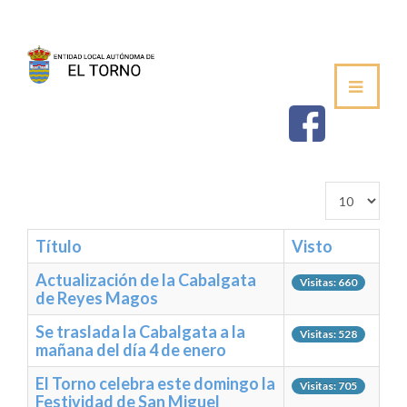
SEDE
AYUNTAMIENTO
ESTABLECIMIEN
Cantidad a mo
SALUDA DEL ALCALDE
Título
Visto
CORPORACIÓN MUNICIPAL
Actualización de la Cabalgata
Visitas: 660
de Reyes Magos
VOCALÍAS / DELEGACIONES
Se traslada la Cabalgata a la
Visitas: 528
mañana del día 4 de enero
PLENOS DE LA JUNTA VECINAL
El Torno celebra este domingo la
Visitas: 705
PERFIL DE CONTRATANTE
Festividad de San Miguel