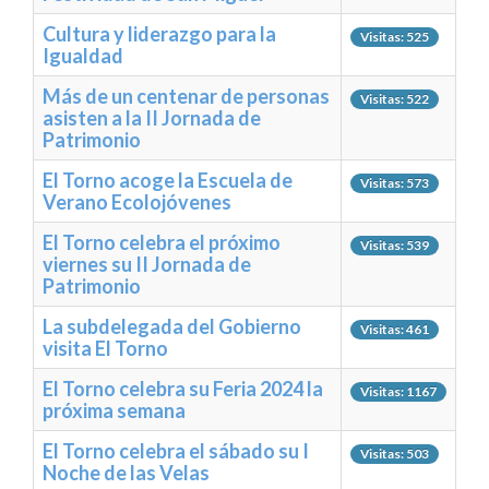
Cultura y liderazgo para la
TRANSPARENCIA
Visitas: 525
Igualdad
Más de un centenar de personas
Visitas: 522
asisten a la II Jornada de
Patrimonio
El Torno acoge la Escuela de
Visitas: 573
Verano Ecolojóvenes
El Torno celebra el próximo
Visitas: 539
viernes su II Jornada de
Patrimonio
La subdelegada del Gobierno
Visitas: 461
visita El Torno
El Torno celebra su Feria 2024 la
Visitas: 1167
próxima semana
El Torno celebra el sábado su I
Visitas: 503
Noche de las Velas