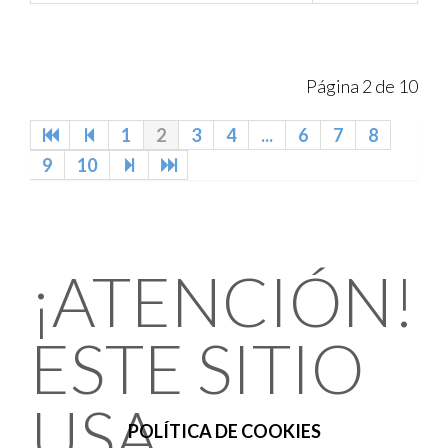
Página 2 de 10
1
2
3
4
...
6
7
8
9
10
¡ATENCIÓN!
ESTE SITIO
USA
POLÍTICA DE COOKIES