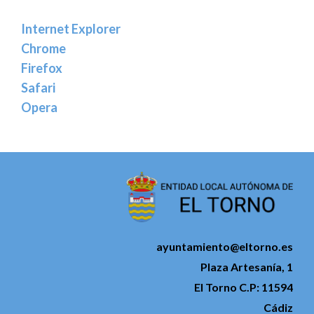
Internet Explorer
Chrome
Firefox
Safari
Opera
ayuntamiento@eltorno.es
Plaza Artesanía, 1
El Torno C.P: 11594
Cádiz