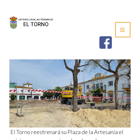
SEDE
AYUNTAMIENTO
ESTABLECIMIEN
SALUDA DEL ALCALDE
CORPORACIÓN MUNICIPAL
VOCALÍAS / DELEGACIONES
PLENOS DE LA JUNTA VECINAL
El Torno reestrenará su Plaza de la Artesanía el
PERFIL DE CONTRATANTE