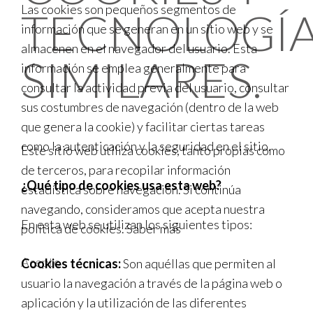
Las cookies son pequeños segmentos de
TECNOLOGÍ
información que se generan en un sitio web y se
almacenen en el navegador del usuario. Esta
SIMILARES.
información se emplea generalmente para
consultar la actividad previa del usuario, consultar
sus costumbres de navegación (dentro de la web
que genera la cookie) y facilitar ciertas tareas
como la autenticación y la seguridad en el sitio.
Este sitio web utiliza cookies, tanto propias como
de terceros, para recopilar información
¿Qué tipo de cookies usa esta web?
estadística sobre navegación. Si continúa
navegando, consideramos que acepta nuestra
En esta web se utilizan los siguientes tipos:
política de cookies.
Saber más
Acepto
Cookies técnicas:
Son aquéllas que permiten al
usuario la navegación a través de la página web o
aplicación y la utilización de las diferentes