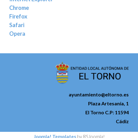
Chrome
Firefox
Safari
Opera
ayuntamiento@eltorno.es
Plaza Artesanía, 1
El Torno C.P: 11594
Cádiz
Joomla! Templates
by RSJoomla!