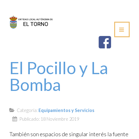
SEDE
AYUNTAMIENTO
ESTABLECIMIEN
El Pocillo y La
SALUDA DEL ALCALDE
Bomba
CORPORACIÓN MUNICIPAL
VOCALÍAS / DELEGACIONES
Categoría:
Equipamientos y Servicios
PLENOS DE LA JUNTA VECINAL
Publicado: 18 Noviembre 2019
También son espacios de singular interés la fuente
PERFIL DE CONTRATANTE