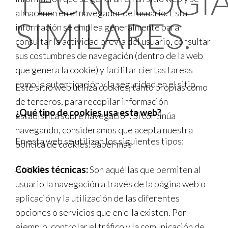
TECNOLOGÍ
almacenen en el navegador del usuario. Esta
SIMILARES.
información se emplea generalmente para
consultar la actividad previa del usuario, consultar
sus costumbres de navegación (dentro de la web
que genera la cookie) y facilitar ciertas tareas
como la autenticación y la seguridad en el sitio.
Este sitio web utiliza cookies, tanto propias como
de terceros, para recopilar información
¿Qué tipo de cookies usa esta web?
estadística sobre navegación. Si continúa
navegando, consideramos que acepta nuestra
En esta web se utilizan los siguientes tipos:
política de cookies.
Saber más
Acepto
Cookies técnicas:
Son aquéllas que permiten al
usuario la navegación a través de la página web o
aplicación y la utilización de las diferentes
opciones o servicios que en ella existen. Por
ejemplo, controlar el tráfico y la comunicación de