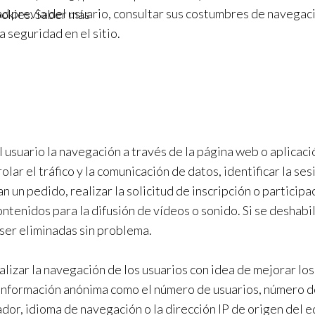
d previa del usuario, consultar sus costumbres de navegaci
ookies.
Saber más
a seguridad en el sitio.
usuario la navegación a través de la página web o aplicació
olar el tráfico y la comunicación de datos, identificar la s
 un pedido, realizar la solicitud de inscripción o participa
tenidos para la difusión de vídeos o sonido. Si se deshabil
 ser eliminadas sin problema.
nalizar la navegación de los usuarios con idea de mejorar lo
 información anónima como el número de usuarios, número de
rador, idioma de navegación o la dirección IP de origen del 