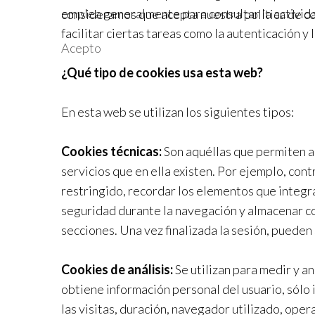
emplea generalmente para consultar la activida
consideramos que acepta nuestra política de c
facilitar ciertas tareas como la autenticación y l
Acepto
¿Qué tipo de cookies usa esta web?
En esta web se utilizan los siguientes tipos:
Cookies técnicas:
Son aquéllas que permiten al 
servicios que en ella existen. Por ejemplo, contr
restringido, recordar los elementos que integran
seguridad durante la navegación y almacenar con
secciones. Una vez finalizada la sesión, pueden
Cookies de análisis:
Se utilizan para medir y a
obtiene información personal del usuario, sólo
las visitas, duración, navegador utilizado, ope