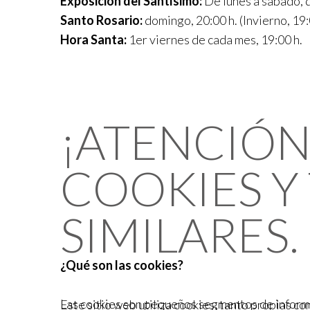
Exposición del Santísimo:
De lunes a sábado, d
Santo Rosario:
domingo, 20:00 h. (Invierno, 19:
Hora Santa:
1er viernes de cada mes, 19:00 h.
¡ATENCIÓN!
COOKIES Y
SIMILARES.
¿Qué son las cookies?
Las cookies son pequeños segmentos de informac
Este sitio web utiliza cookies, tanto propias c