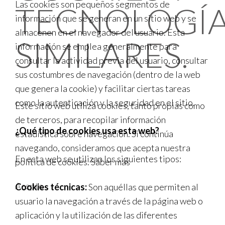
Las cookies son pequeños segmentos de
TECNOLOGÍ
información que se generan en un sitio web y se
almacenen en el navegador del usuario. Esta
SIMILARES.
información se emplea generalmente para
consultar la actividad previa del usuario, consultar
sus costumbres de navegación (dentro de la web
que genera la cookie) y facilitar ciertas tareas
como la autenticación y la seguridad en el sitio.
Este sitio web utiliza cookies, tanto propias como
de terceros, para recopilar información
¿Qué tipo de cookies usa esta web?
estadística sobre navegación. Si continúa
navegando, consideramos que acepta nuestra
En esta web se utilizan los siguientes tipos:
política de cookies.
Saber más
Acepto
Cookies técnicas:
Son aquéllas que permiten al
usuario la navegación a través de la página web o
aplicación y la utilización de las diferentes