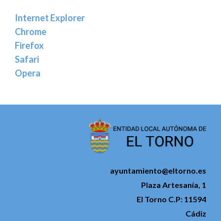
Internet Explorer
Chrome
Firefox
Safari
Opera
ayuntamiento@eltorno.es
Plaza Artesanía, 1
El Torno C.P: 11594
Cádiz