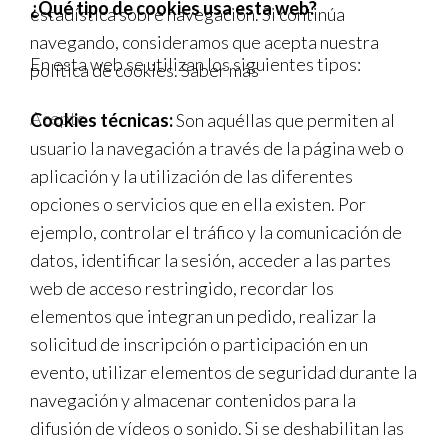
¿Qué tipo de cookies usa esta web?
estadística sobre navegación. Si continúa
navegando, consideramos que acepta nuestra
En esta web se utilizan los siguientes tipos:
política de cookies.
Saber más
Acepto
Cookies técnicas:
Son aquéllas que permiten al
usuario la navegación a través de la página web o
aplicación y la utilización de las diferentes
opciones o servicios que en ella existen. Por
ejemplo, controlar el tráfico y la comunicación de
datos, identificar la sesión, acceder a las partes
web de acceso restringido, recordar los
elementos que integran un pedido, realizar la
solicitud de inscripción o participación en un
evento, utilizar elementos de seguridad durante la
navegación y almacenar contenidos para la
difusión de vídeos o sonido. Si se deshabilitan las