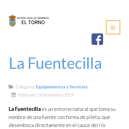
SEDE
AYUNTAMIENTO
ESTABLECIMIEN
La Fuentecilla
SALUDA DEL ALCALDE
CORPORACIÓN MUNICIPAL
Categoría:
Equipamientos y Servicios
Publicado: 18 Noviembre 2019
VOCALÍAS / DELEGACIONES
La Fuentecilla
es un entorno natural que toma su
PLENOS DE LA JUNTA VECINAL
nombre de una fuente con forma de pileta, que
PERFIL DE CONTRATANTE
desemboca directamente en el cauce del río