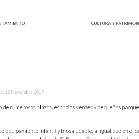
NTAMIENTO
ESTABLECIMIENTOS
CULTURA Y PATRIMON
do: 18 Noviembre 2019
no de numerosas plazas, espacios verdes y pequeños parque
ste equipamiento infantil y biosaludable, al igual que en el