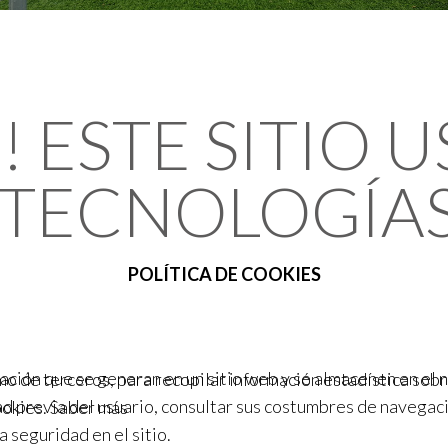
 ESTE SITIO U
 TECNOLOGÍA
POLÍTICA DE COOKIES
ión que se generan en un sitio web y se almacenen en el n
omo de terceros, para recopilar información estadística sob
d previa del usuario, consultar sus costumbres de navegaci
ookies.
Saber más
a seguridad en el sitio.