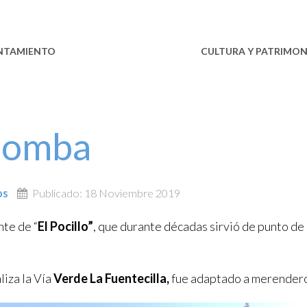
NTAMIENTO
ESTABLECIMIENTOS
CULTURA Y PATRIMON
 Bomba
os
Publicado: 18 Noviembre 2019
nte de “
El Pocillo”
, que durante décadas sirvió de punto de
liza la Vía
Verde La Fuentecilla,
fue adaptado a merendero