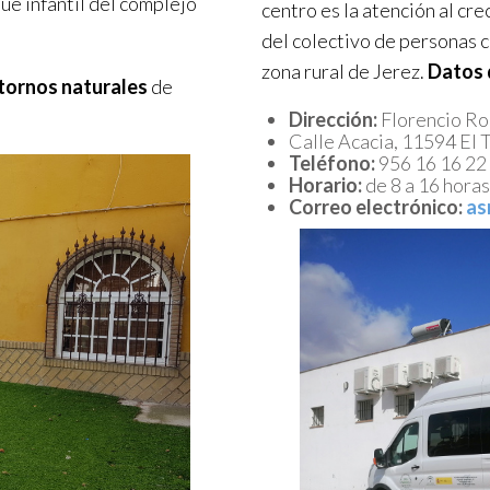
ue infantil del complejo
centro es la atención al cr
del colectivo de personas c
zona rural de Jerez.
Datos 
tornos naturales
de
Dirección:
Florencio R
Calle Acacia, 11594 El 
Teléfono:
956 16 16 22
Horario:
de 8 a 16 horas
Correo electrónico:
as