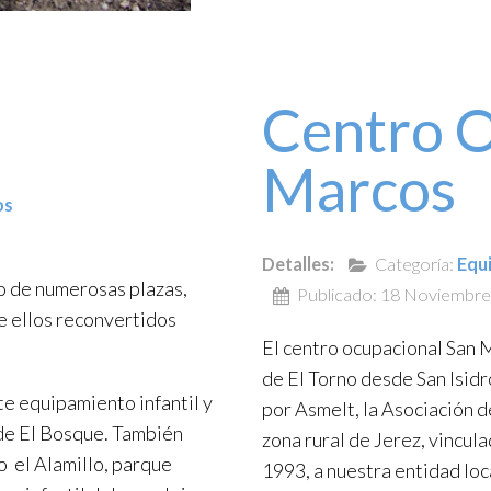
Centro O
Marcos
os
Detalles:
Categoría:
Equ
no de numerosas plazas,
Publicado: 18 Noviembr
e ellos reconvertidos
El centro ocupacional San M
de El Torno desde San Isidr
te equipamiento infantil y
por Asmelt, la Asociación d
 de El Bosque. También
zona rural de Jerez, vincul
o el Alamillo, parque
1993, a nuestra entidad loca