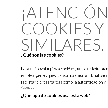
¡ATENCIÓN!
COOKIES Y
SIMILARES.
¿Qué son las cookies?
Las cookies son pequeños segmentos de informac
Este sitio web utiliza cookies, tanto propias c
emplea generalmente para consultar la activida
consideramos que acepta nuestra política de c
facilitar ciertas tareas como la autenticación y l
Acepto
¿Qué tipo de cookies usa esta web?