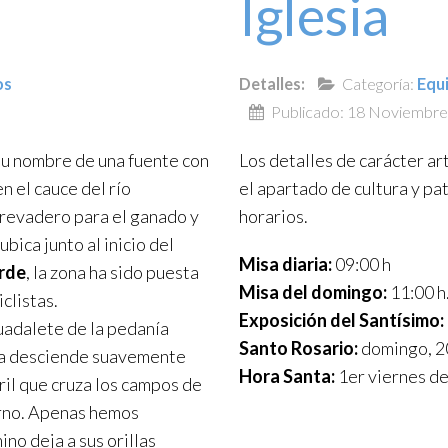
Iglesia
os
Detalles:
Categoría:
Equ
Publicado: 18 Noviembr
su nombre de una fuente con
Los detalles de carácter ar
 el cauce del río
el apartado de cultura y pa
revadero para el ganado y
horarios.
bica junto al inicio del
Misa diaria:
09:00 h
rde
, la zona ha sido puesta
Misa del domingo:
11:00 h
clistas.
Exposición del Santísimo:
Guadalete de la pedanía
Santo Rosario:
domingo, 20:
ta desciende suavemente
Hora Santa:
1er viernes de
ril que cruza los campos de
orno. Apenas hemos
no deja a sus orillas