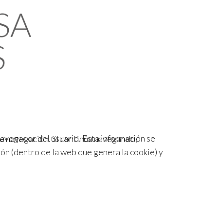
SA
S
avegador del usuario. Esta información se
re navegación. Si continúa navegando,
ón (dentro de la web que genera la cookie) y