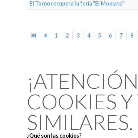
El Torno recupera la feria "El Moniato"
1
2
3
4
5
6
7
8
¡ATENCIÓN!
COOKIES Y
SIMILARES.
¿Qué son las cookies?