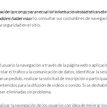
ión que se generan en un sitio web y se almacenen en el n
omo de terceros, para recopilar información estadística sob
d previa del usuario, consultar sus costumbres de navegaci
ookies.
Saber más
a seguridad en el sitio.
usuario la navegación a través de la página web o aplicació
olar el tráfico y la comunicación de datos, identificar la s
 un pedido, realizar la solicitud de inscripción o participa
tenidos para la difusión de vídeos o sonido. Si se deshabil
 ser eliminadas sin problema.
nalizar la navegación de los usuarios con idea de mejorar lo