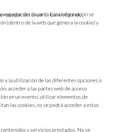
avegador del usuario. Esta información se
re navegación. Si continúa navegando,
ón (dentro de la web que genera la cookie) y
n y la utilización de las diferentes opciones o
esión, acceder a las partes web de acceso
ción en un evento, utilizar elementos de
itan las cookies, no se podrá acceder a estas
s contenidos y servicios prestados. No se