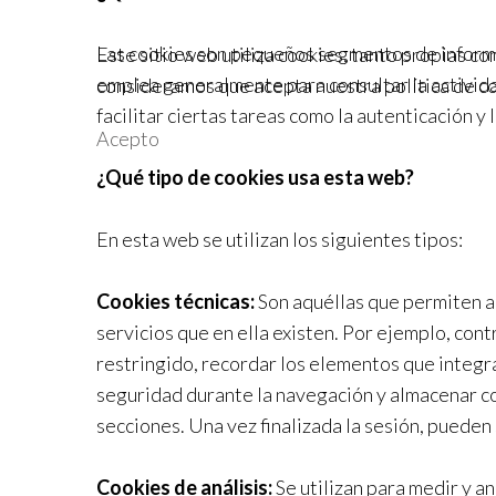
Las cookies son pequeños segmentos de informac
Este sitio web utiliza cookies, tanto propias c
emplea generalmente para consultar la activida
consideramos que acepta nuestra política de c
facilitar ciertas tareas como la autenticación y l
Acepto
¿Qué tipo de cookies usa esta web?
En esta web se utilizan los siguientes tipos:
Cookies técnicas:
Son aquéllas que permiten al 
servicios que en ella existen. Por ejemplo, contr
restringido, recordar los elementos que integran
seguridad durante la navegación y almacenar con
secciones. Una vez finalizada la sesión, pueden
Cookies de análisis:
Se utilizan para medir y a