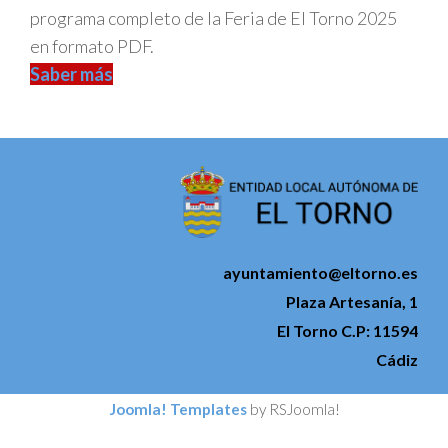
programa completo de la Feria de El Torno 2025
en formato PDF.
Saber más
ayuntamiento@eltorno.es
Plaza Artesanía, 1
El Torno C.P: 11594
Cádiz
Joomla! Templates
by RSJoomla!