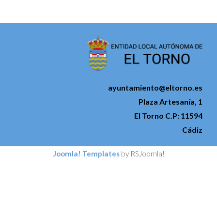
ayuntamiento@eltorno.es
Plaza Artesanía, 1
El Torno C.P: 11594
Cádiz
Joomla! Templates
by RSJoomla!