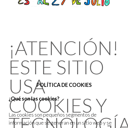
¡ATENCIÓN!
ESTE SITIO
USA
POLÍTICA DE COOKIES
COOKIES Y
¿Qué son las cookies?
Las cookies son pequeños segmentos de
TECNOLOGÍ
información que se generan en un sitio web y se