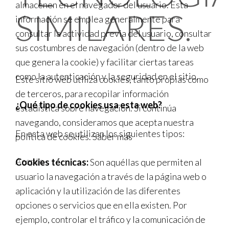
almacenen en el navegador del usuario. Esta
SIMILARES.
información se emplea generalmente para
consultar la actividad previa del usuario, consultar
sus costumbres de navegación (dentro de la web
que genera la cookie) y facilitar ciertas tareas
como la autenticación y la seguridad en el sitio.
Este sitio web utiliza cookies, tanto propias como
de terceros, para recopilar información
¿Qué tipo de cookies usa esta web?
estadística sobre navegación. Si continúa
navegando, consideramos que acepta nuestra
En esta web se utilizan los siguientes tipos:
política de cookies.
Saber más
Acepto
Cookies técnicas:
Son aquéllas que permiten al
usuario la navegación a través de la página web o
aplicación y la utilización de las diferentes
opciones o servicios que en ella existen. Por
ejemplo, controlar el tráfico y la comunicación de