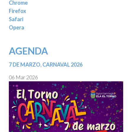
Chrome
Firefox
Safari
Opera
AGENDA
7 DE MARZO, CARNAVAL 2026
06 Mar 2026