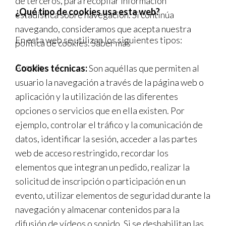
de terceros, para recopilar información
¿Qué tipo de cookies usa esta web?
estadística sobre navegación. Si continúa
navegando, consideramos que acepta nuestra
En esta web se utilizan los siguientes tipos:
política de cookies.
Saber más
Acepto
Cookies técnicas:
Son aquéllas que permiten al
usuario la navegación a través de la página web o
aplicación y la utilización de las diferentes
opciones o servicios que en ella existen. Por
ejemplo, controlar el tráfico y la comunicación de
datos, identificar la sesión, acceder a las partes
web de acceso restringido, recordar los
elementos que integran un pedido, realizar la
solicitud de inscripción o participación en un
evento, utilizar elementos de seguridad durante la
navegación y almacenar contenidos para la
difusión de vídeos o sonido. Si se deshabilitan las