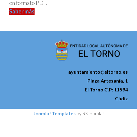
en formato PDF.
Saber más
ayuntamiento@eltorno.es
Plaza Artesanía, 1
El Torno C.P: 11594
Cádiz
Joomla! Templates
by RSJoomla!