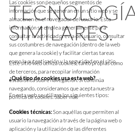
Las cookies son pequeños segmentos de
TECNOLOGÍ
información que se generan en un sitio web y se
almacenen en el navegador del usuario. Esta
SIMILARES.
información se emplea generalmente para
consultar la actividad previa del usuario, consultar
sus costumbres de navegación (dentro de la web
que genera la cookie) y facilitar ciertas tareas
como la autenticación y la seguridad en el sitio.
Este sitio web utiliza cookies, tanto propias como
de terceros, para recopilar información
¿Qué tipo de cookies usa esta web?
estadística sobre navegación. Si continúa
navegando, consideramos que acepta nuestra
En esta web se utilizan los siguientes tipos:
política de cookies.
Saber más
Acepto
Cookies técnicas:
Son aquéllas que permiten al
usuario la navegación a través de la página web o
aplicación y la utilización de las diferentes