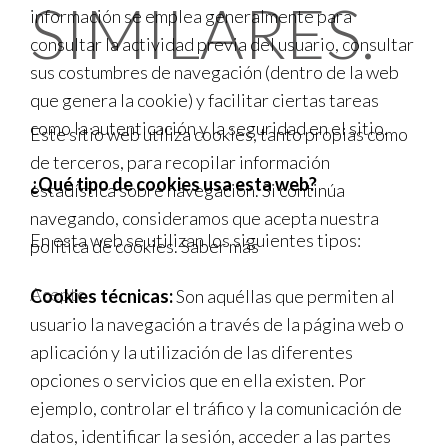
SIMILARES.
información se emplea generalmente para
consultar la actividad previa del usuario, consultar
sus costumbres de navegación (dentro de la web
que genera la cookie) y facilitar ciertas tareas
como la autenticación y la seguridad en el sitio.
Este sitio web utiliza cookies, tanto propias como
de terceros, para recopilar información
¿Qué tipo de cookies usa esta web?
estadística sobre navegación. Si continúa
navegando, consideramos que acepta nuestra
En esta web se utilizan los siguientes tipos:
política de cookies.
Saber más
Acepto
Cookies técnicas:
Son aquéllas que permiten al
usuario la navegación a través de la página web o
aplicación y la utilización de las diferentes
opciones o servicios que en ella existen. Por
ejemplo, controlar el tráfico y la comunicación de
datos, identificar la sesión, acceder a las partes