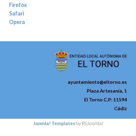
Firefox
Safari
Opera
ayuntamiento@eltorno.es
Plaza Artesanía, 1
El Torno C.P: 11594
Cádiz
Joomla! Templates
by RSJoomla!