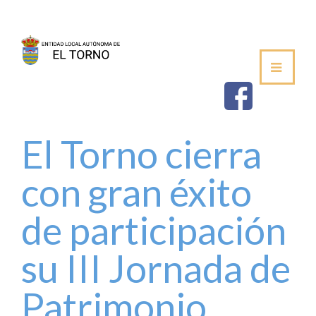
SEDE
AYUNTAMIENTO
ESTABLECIMIEN
El Torno cierra
SALUDA DEL ALCALDE
con gran éxito
CORPORACIÓN MUNICIPAL
de participación
VOCALÍAS / DELEGACIONES
su III Jornada de
PLENOS DE LA JUNTA VECINAL
Patrimonio
PERFIL DE CONTRATANTE