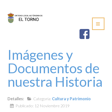
SEDE
AYUNTAMIENTO
ESTABLECIMIEN
Imágenes y
SALUDA DEL ALCALDE
Documentos de
CORPORACIÓN MUNICIPAL
nuestra Historia
VOCALÍAS / DELEGACIONES
PLENOS DE LA JUNTA VECINAL
Detalles:
Categoría:
Cultura y Patrimonio
Publicado: 12 Noviembre 2019
PERFIL DE CONTRATANTE