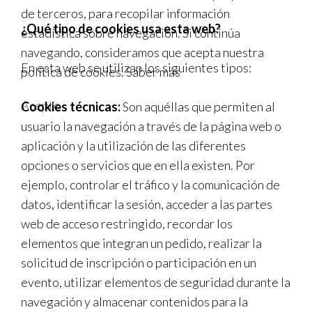
de terceros, para recopilar información
¿Qué tipo de cookies usa esta web?
estadística sobre navegación. Si continúa
navegando, consideramos que acepta nuestra
En esta web se utilizan los siguientes tipos:
política de cookies.
Saber más
Acepto
Cookies técnicas:
Son aquéllas que permiten al
usuario la navegación a través de la página web o
aplicación y la utilización de las diferentes
opciones o servicios que en ella existen. Por
ejemplo, controlar el tráfico y la comunicación de
datos, identificar la sesión, acceder a las partes
web de acceso restringido, recordar los
elementos que integran un pedido, realizar la
solicitud de inscripción o participación en un
evento, utilizar elementos de seguridad durante la
navegación y almacenar contenidos para la