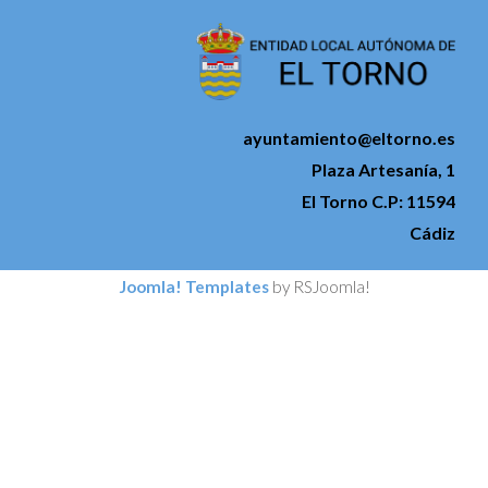
ayuntamiento@eltorno.es
Plaza Artesanía, 1
El Torno C.P: 11594
Cádiz
Joomla! Templates
by RSJoomla!