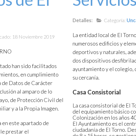
Detalles:
Categoría:
Unc
La entidad local de El Torn
icado: 18 Noviembre 2019
numerosos edificios y elem
ORNO
deportivos y naturales, ad
dos dispositivos desfibrila
tado han sido facilitados
ayuntamiento y el colegio, c
imientos, en cumplimiento
su cercanía.
ón de Datos de Carácter
nclusión al amparo de lo
Casa Consistorial
ayo, de Protección Civil del
La casa consistorial de El T
liar y a la Propia Imagen.
del equipamiento básico con
Colonización en los años 40
a en este apartado de
El Ayuntamiento es el centr
ciudadanía de El Torno. Des
le prestar el
de 8 a 15 horas, se gestiona