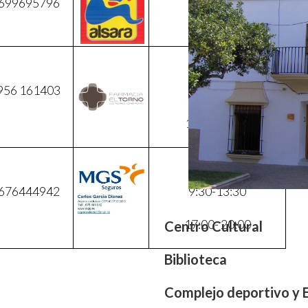
699695796
Horario:
956 161403
9:30- 13:30
17:00-20:00
Horario:
676444942
9:30-13:30
17:00- 20:00
Centro Cultural
Biblioteca
Complejo deportivo y 