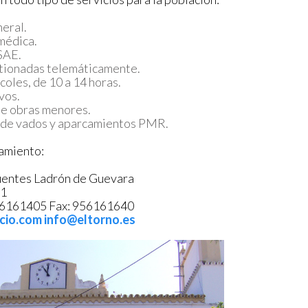
eral.
 médica.
 SAE.
stionadas telemáticamente.
coles, de 10 a 14 horas.
vos.
de obras menores.
n de vados y aparcamientos PMR.
amiento:
Fuentes Ladrón de Guevara
 1
161405 Fax: 956161640
cio.com
info@eltorno.es