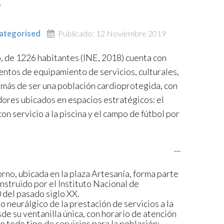
ategorised
Publicado: 12 Noviembre 2019
o, de 1226 habitantes (INE, 2018) cuenta con
entos de equipamiento de servicios, culturales,
emás de ser una población cardioprotegida, con
dores ubicados en espacios estratégicos: el
on servicio a la piscina y el campo de fútbol por
orno, ubicada en la plaza Artesanía, forma parte
struido por el Instituto Nacional de
 del pasado siglo XX.
o neurálgico de la prestación de servicios a la
de su ventanilla única, con horario de atención
n todo tipo de servicios para la población: