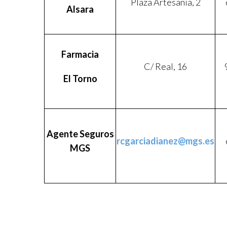
Plaza Artesanía, 2
Alsara
Farmacia
C/ Real, 16
El Torno
Agente Seguros
rcgarciadianez@mgs.es
MGS