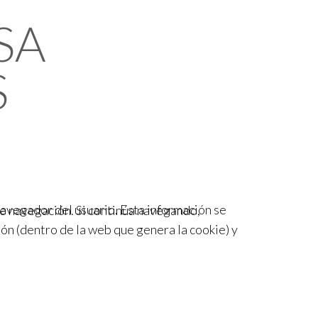
SA
S
avegador del usuario. Esta información se
re navegación. Si continúa navegando,
ón (dentro de la web que genera la cookie) y