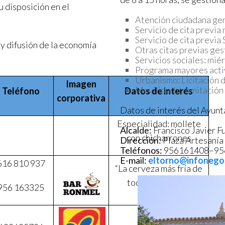
 disposición en el
Atención ciudadana gen
Servicio de cita previa
Servicio de cita previa
y difusión de la economía
Otras citas previas ge
Servicios sociales: miér
Programa mayores acti
Urbanismo: Licitación 
Imagen
Movilidad: tramitació
Teléfono
Datos de interés
corporativa
Datos de interés del Ayunt
Especialidad: mollete
Alcalde:
Francisco Javier 
con chicharrones
Dirección:
Plaza Artesanía
Teléfonos:
956161408–956
E-mail:
eltorno@infonego
616 810 937
“La cerveza más fría de
toda la comarca”.
956 163325