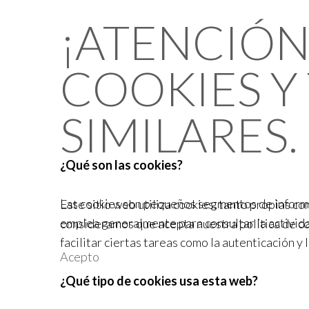
¡ATENCIÓN!
COOKIES Y
SIMILARES.
¿Qué son las cookies?
Las cookies son pequeños segmentos de informac
Este sitio web utiliza cookies, tanto propias c
emplea generalmente para consultar la activida
consideramos que acepta nuestra política de c
facilitar ciertas tareas como la autenticación y l
Acepto
¿Qué tipo de cookies usa esta web?